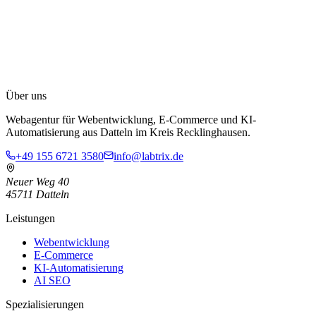
Angebot. Sie können das Formular nutzen oder direkt anrufen.
Kann ich auch abends einen Termin vereinbaren?
Ja, LABTRIX bietet Termine auch abends nach Vereinbarung an.
So passt die Erstberatung in Ihren Arbeitsalltag, ohne dass Sie
tagsüber Zeit einplanen müssen.
Über uns
info@labtrix.de
Webagentur für Webentwicklung, E-Commerce und KI-
Automatisierung aus Datteln im Kreis Recklinghausen.
+49 155 6721 3580
info@labtrix.de
Neuer Weg 40
45711 Datteln
Leistungen
Webentwicklung
E-Commerce
KI-Automatisierung
AI SEO
Spezialisierungen