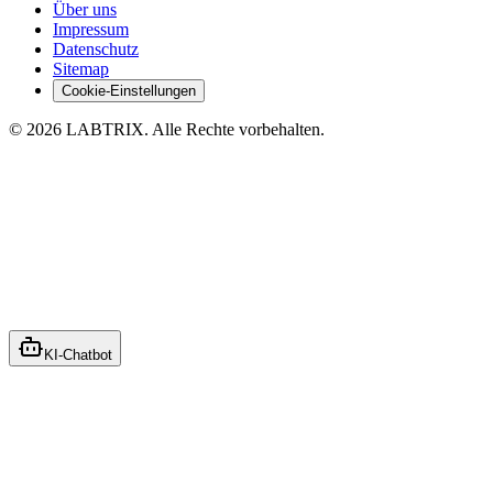
Über uns
Impressum
Datenschutz
Sitemap
Cookie-Einstellungen
©
2026
LABTRIX
. Alle Rechte vorbehalten.
Ural Özdemir
Antwort folgt zeitnah
KI-Chatbot