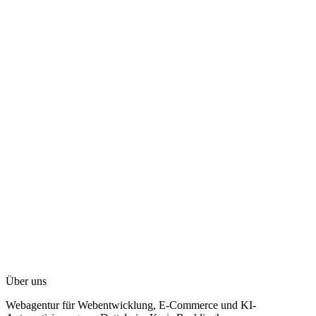
Ich habe die
Datenschutzerklärung
gelesen und stimme der
Verarbeitung meiner Daten zur Bearbeitung meiner Anfrage zu.
Nachricht senden
Ural Özdemir
+49 155 6721 3580
info@labtrix.de
Über uns
Neuer Weg 40, 45711 Datteln
Webagentur für Webentwicklung, E-Commerce und KI-