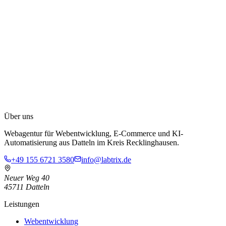
Ural Özdemir
+49 155 6721 3580
info@labtrix.de
Über uns
Neuer Weg 40, 45711 Datteln
Webagentur für Webentwicklung, E-Commerce und KI-
Automatisierung aus Datteln im Kreis Recklinghausen.
+49 155 6721 3580
info@labtrix.de
Neuer Weg 40
45711 Datteln
Leistungen
Webentwicklung